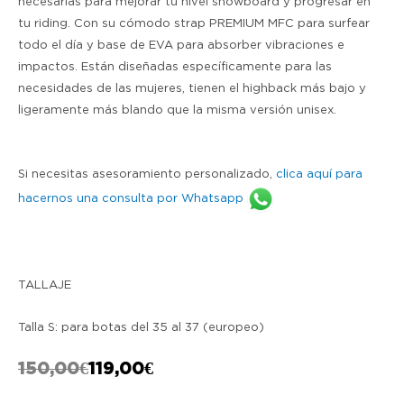
necesarias para mejorar tu nivel snowboard y progresar en
tu riding. Con su cómodo strap PREMIUM MFC para surfear
todo el día y base de EVA para absorber vibraciones e
impactos. Están diseñadas específicamente para las
necesidades de las mujeres, tienen el highback más bajo y
ligeramente más blando que la misma versión unisex.
Si necesitas asesoramiento personalizado,
clica aquí para
hacernos una consulta por Whatsapp
TALLAJE
Talla S: para botas del 35 al 37 (europeo)
150,00
€
119,00
€
E
E
l
l