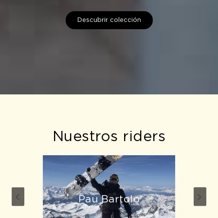
Descubrir colección
Alex Paz
Aleix López
Nuestros riders
Aitor Aranbaltza
Pau Bartolo