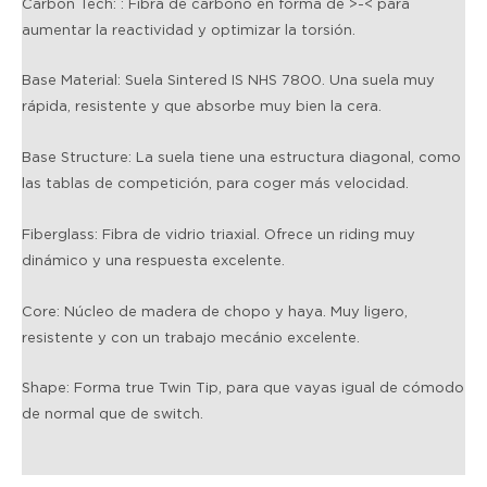
Carbon Tech:
: Fibra de carbono en forma de >-< para
3
,
,
€
aumentar la reactividad y optimizar la torsión.
3
0
0
.
0
0
0
Base Material:
Suela Sintered IS NHS 7800. Una suela muy
,
€
€
rápida, resistente y que absorbe muy bien la cera.
0
.
.
0
Base Structure:
La suela tiene una estructura diagonal, como
€
las tablas de competición, para coger más velocidad.
.
Fiberglass:
Fibra de vidrio triaxial. Ofrece un riding muy
dinámico y una respuesta excelente.
Core:
Núcleo de madera de chopo y haya. Muy ligero,
resistente y con un trabajo mecánio excelente.
Shape:
Forma true Twin Tip, para que vayas igual de cómodo
de normal que de switch.