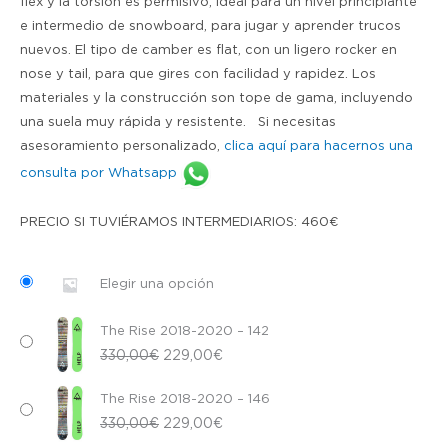
flex y la torsión es permisivo, ideal para un nivel principiante
e intermedio de snowboard, para jugar y aprender trucos
nuevos. El tipo de camber es flat, con un ligero rocker en
nose y tail, para que gires con facilidad y rapidez. Los
materiales y la construcción son tope de gama, incluyendo
una suela muy rápida y resistente. Si necesitas
asesoramiento personalizado,
clica aquí para hacernos una
consulta por Whatsapp
PRECIO SI TUVIÉRAMOS INTERMEDIARIOS:
460€
Elegir una opción
The Rise 2018-2020 – 142
E
E
330,00
€
229,00
€
l
l
The Rise 2018-2020 – 146
p
p
E
E
330,00
€
229,00
€
r
r
l
l