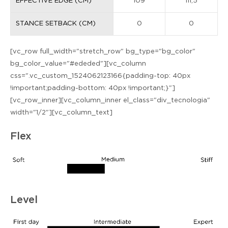
EFFECTIVE EDGE (CM)
109
111,5
STANCE SETBACK (CM)
0
0
[vc_row full_width="stretch_row" bg_type="bg_color"
bg_color_value="#ededed"][vc_column
css=".vc_custom_1524062123166{padding-top: 40px
!important;padding-bottom: 40px !important;}"]
[vc_row_inner][vc_column_inner el_class="div_tecnologia"
width="1/2"][vc_column_text]
Flex
Level